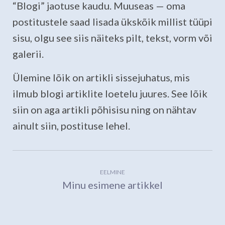
“Blogi” jaotuse kaudu. Muuseas — oma
postitustele saad lisada ükskõik millist tüüpi
sisu, olgu see siis näiteks pilt, tekst, vorm või
galerii.
Ülemine lõik on artikli sissejuhatus, mis
ilmub blogi artiklite loetelu juures. See lõik
siin on aga artikli põhisisu ning on nähtav
ainult siin, postituse lehel.
EELMINE
Minu esimene artikkel